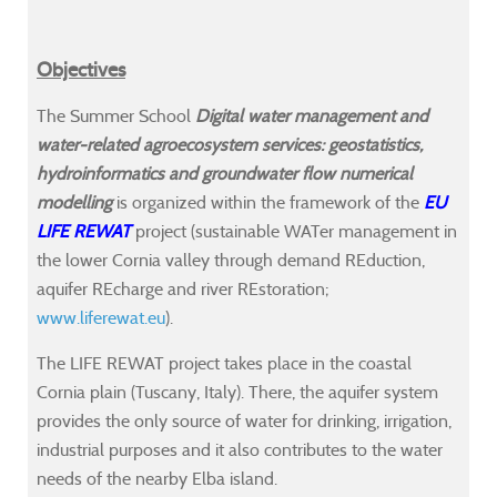
cations)
cations)
cations)
cations)
Objectives
titute
titute
titute
titute
The Summer School
Digital water management and
r
r
r
r
water-related agroecosystem services: geostatistics,
hydroinformatics and groundwater flow numerical
modelling
is organized within the framework of the
EU
LIFE REWAT
project (sustainable WATer management in
the lower Cornia valley through demand REduction,
mer
mer
mer
mer
aquifer REcharge and river REstoration;
ol,
ol,
ol,
ol,
www.liferewat.eu
).
ng
ng
ng
ng
The LIFE REWAT project takes place in the coastal
Cornia plain (Tuscany, Italy). There, the aquifer system
aring
aring
aring
aring
provides the only source of water for drinking, irrigation,
industrial purposes and it also contributes to the water
cipants
cipants
cipants
cipants
needs of the nearby Elba island.