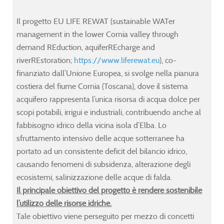
nced
nced
nced
nced
Il progetto EU LIFE REWAT (sustainable WATer
AT
AT
AT
AT
management in the lower Cornia valley through
ect
ect
ect
ect
demand REduction, aquiferREcharge and
.liferewat.eu
.liferewat.eu
.liferewat.eu
.liferewat.eu
),
),
),
),
riverREstoration;
https://www.liferewat.eu
), co-
la
la
la
la
finanziato dall’Unione Europea, si svolge nella pianura
riore
riore
riore
riore
costiera del fiume Cornia (Toscana), dove il sistema
'Anna
'Anna
'Anna
'Anna
acquifero rappresenta l’unica risorsa di acqua dolce per
scopi potabili, irrigui e industriali, contribuendo anche al
fabbisogno idrico della vicina isola d’Elba. Lo
sfruttamento intensivo delle acque sotterranee ha
portato ad un consistente deficit del bilancio idrico,
causando fenomeni di subsidenza, alterazione degli
y)
y)
y)
y)
ecosistemi, salinizzazione delle acque di falda.
Il principale obiettivo del progetto è rendere sostenibile
l’utilizzo delle risorse idriche.
on
on
on
on
Tale obiettivo viene perseguito per mezzo di concetti