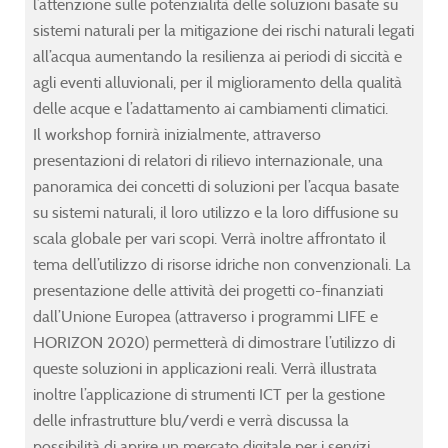
w
w
w
w
l’attenzione sulle potenzialità delle soluzioni basate su
erical
erical
erical
erical
sistemi naturali per la mitigazione dei rischi naturali legati
elling
elling
elling
elling
all’acqua aumentando la resilienza ai periodi di siccità e
agli eventi alluvionali, per il miglioramento della qualità
delle acque e l’adattamento ai cambiamenti climatici.
ember
ember
ember
ember
Il workshop fornirà inizialmente, attraverso
presentazioni di relatori di rilievo internazionale, una
panoramica dei concetti di soluzioni per l’acqua basate
su sistemi naturali, il loro utilizzo e la loro diffusione su
scala globale per vari scopi. Verrà inoltre affrontato il
8
8
8
8
.
.
.
.
tema dell’utilizzo di risorse idriche non convenzionali. La
presentazione delle attività dei progetti co-finanziati
dall’Unione Europea (attraverso i programmi LIFE e
her
her
her
her
HORIZON 2020) permetterà di dimostrare l’utilizzo di
rmation
rmation
rmation
rmation
queste soluzioni in applicazioni reali. Verrà illustrata
inoltre l’applicazione di strumenti ICT per la gestione
delle infrastrutture blu/verdi e verrà discussa la
mer
mer
mer
mer
possibilità di aprire un mercato digitale per i servizi