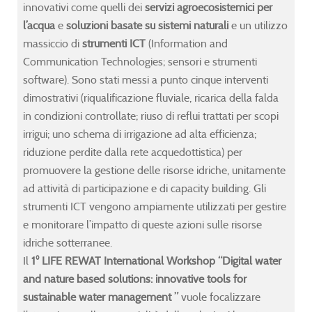
innovativi come quelli dei
servizi agroecosistemici per
l’acqua
e
soluzioni basate su sistemi naturali
e un utilizzo
mer
mer
mer
mer
massiccio di
strumenti ICT
(Information and
ol
ol
ol
ol
Communication Technologies; sensori e strumenti
software). Sono stati messi a punto cinque interventi
tal
tal
tal
tal
dimostrativi (riqualificazione fluviale, ricarica della falda
er
er
er
er
in condizioni controllate; riuso di reflui trattati per scopi
nagement
nagement
nagement
nagement
irrigui; uno schema di irrigazione ad alta efficienza;
riduzione perdite dalla rete acquedottistica) per
er-
er-
er-
er-
promuovere la gestione delle risorse idriche, unitamente
ated
ated
ated
ated
ad attività di participazione e di capacity building. Gli
oecosystem
oecosystem
oecosystem
oecosystem
strumenti ICT vengono ampiamente utilizzati per gestire
vices:
vices:
vices:
vices:
e monitorare l’impatto di queste azioni sulle risorse
tatistics,
tatistics,
tatistics,
tatistics,
idriche sotterranee.
roinformatics
roinformatics
roinformatics
roinformatics
Il
1° LIFE REWAT International Workshop “Digital water
and nature based solutions: innovative tools for
undwater
undwater
undwater
undwater
sustainable water management ”
vuole focalizzare