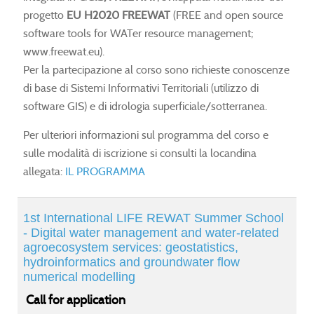
r-
r-
r-
r-
progetto
EU H2020 FREEWAT
(FREE and open source
ed
ed
ed
ed
software tools for WATer resource management;
www.freewat.eu).
-
-
-
-
Per la partecipazione al corso sono richieste conoscenze
ystem
ystem
ystem
ystem
di base di Sistemi Informativi Territoriali (utilizzo di
ces
ces
ces
ces
software GIS) e di idrologia superficiale/sotterranea.
Per ulteriori informazioni sul programma del corso e
re-
re-
re-
re-
sulle modalità di iscrizione si consulti la locandina
d
d
d
d
allegata:
IL PROGRAMMA
tions
tions
tions
tions
1st International LIFE REWAT Summer School
- Digital water management and water-related
agroecosystem services: geostatistics,
structures.
structures.
structures.
structures.
hydroinformatics and groundwater flow
al
al
al
al
numerical modelling
Call for application
tware
tware
tware
tware