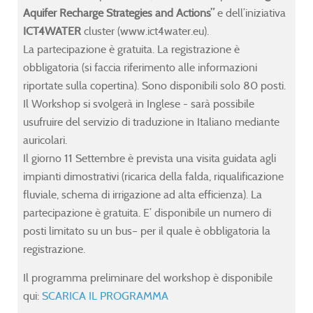
ol-
ol-
ol-
ol-
Aquifer Recharge Strategies and Actions”
e dell’iniziativa
ICT4WATER
cluster (www.ict4water.eu).
al-
al-
al-
al-
La partecipazione è gratuita. La registrazione è
r-
r-
r-
r-
obbligatoria (si faccia riferimento alle informazioni
agement-
agement-
agement-
agement-
riportate sulla copertina). Sono disponibili solo 80 posti.
Il Workshop si svolgerà in Inglese - sarà possibile
r-
r-
r-
r-
usufruire del servizio di traduzione in Italiano mediante
ed-
ed-
ed-
ed-
auricolari.
ecosystem
ecosystem
ecosystem
ecosystem
Il giorno 11 Settembre è prevista una visita guidata agli
impianti dimostrativi (ricarica della falda, riqualificazione
ve
ve
ve
ve
fluviale, schema di irrigazione ad alta efficienza). La
ptions
ptions
ptions
ptions
partecipazione è gratuita. E’ disponibile un numero di
posti limitato su un bus– per il quale è obbligatoria la
ing
ing
ing
ing
registrazione.
Il programma preliminare del workshop è disponibile
istence
istence
istence
istence
qui:
SCARICA IL PROGRAMMA
able.
able.
able.
able.