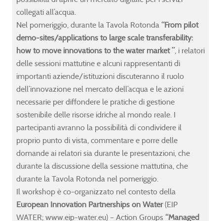
ol
ol
ol
ol
collegati all’acqua.
ture,
ture,
ture,
ture,
Nel pomeriggio, durante la Tavola Rotonda
“From pilot
demo-sites/applications to large scale transferability:
how to move innovations to the water market ”
, i relatori
delle sessioni mattutine e alcuni rappresentanti di
y
y
y
y
importanti aziende/istituzioni discuteranno il ruolo
dell’innovazione nel mercato dell’acqua e le azioni
necessarie per diffondere le pratiche di gestione
lment
lment
lment
lment
sostenibile delle risorse idriche al mondo reale. I
partecipanti avranno la possibilità di condividere il
se
se
se
se
proprio punto di vista, commentare e porre delle
:
:
:
:
https://www.freewat.eu/
https://www.freewat.eu/
https://www.freewat.eu/
https://www.freewat.eu/
domande ai relatori sia durante le presentazioni, che
durante la discussione della sessione mattutina, che
national-
national-
national-
national-
durante la Tavola Rotonda nel pomeriggio.
Il workshop è co-organizzato nel contesto della
t-
t-
t-
t-
European Innovation Partnerships on Water
(EIP
mer-
mer-
mer-
mer-
WATER; www.eip-water.eu) – Action Groups
“Managed