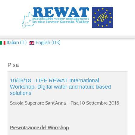
Italian (IT)
English (UK)
Pisa
py
py
py
py
10/09/18 - LIFE REWAT International
unce
unce
unce
unce
Workshop: Digital water and nature based
solutions
in
in
in
in
Scuola Superiore Sant'Anna - Pisa 10 Settembre 2018
Presentazione del Workshop