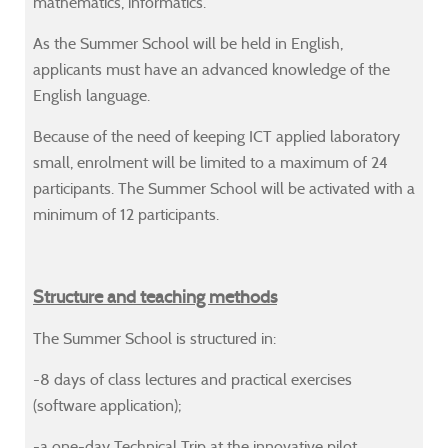
mathematics, informatics.
As the Summer School will be held in English,
ronmental
ronmental
ronmental
ronmental
applicants must have an advanced knowledge of the
anies,
anies,
anies,
anies,
English language.
r
r
r
r
ies
ies
ies
ies
Because of the need of keeping ICT applied laboratory
ators
ators
ators
ators
small, enrolment will be limited to a maximum of 24
participants. The Summer School will be activated with a
minimum of 12 participants.
ground
ground
ground
ground
Structure and teaching methods
neering,
neering,
neering,
neering,
ronmental
ronmental
ronmental
ronmental
The Summer School is structured in:
ces,
ces,
ces,
ces,
-8 days of class lectures and practical exercises
h
h
h
h
(software application);
ces,
ces,
ces,
ces,
ultural
ultural
ultural
ultural
-a one-day Technical Trip at the innovative pilot