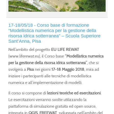
ol
ol
ol
ol
17-18/05/18 - Corso base di formazione
osing
osing
osing
osing
“Modellistica numerica per la gestione della
vative
vative
vative
vative
risorsa idrica sotterranea” – Scuola Superiore
s
s
s
s
Sant’Anna, Pisa
Nell’ambito del progetto
EU LIFE REWAT
r
r
r
r
(www.liferewat.eu), il Corso base
“Modellistica numerica
urce
urce
urce
urce
per la gestione della risorsa idrica sotterranea”
, che si
agement
agement
agement
agement
svolgerà a
Pisa
nei giorni
17-18 Maggio 2018
, mira ad
iniziare i partecipanti alle tecniche di modellistica
numerica e all’implementazione di modelli.
sing
sing
sing
sing
Il corso si compone di
lezioni teoriche ed esercitazioni
.
Le esercitazioni verranno svolte utilizzando la
ept
ept
ept
ept
piattaforma di simulazione gratuita ed open source,
integrata in
QGIS, FREEWAT
, sviluppata nell’ambito del