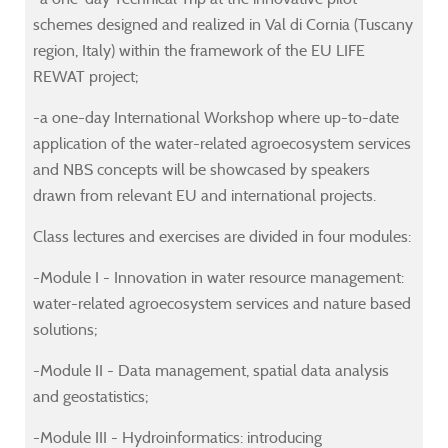
neering,
neering,
neering,
neering,
schemes designed and realized in Val di Cornia (Tuscany
cs,
cs,
cs,
cs,
region, Italy) within the framework of the EU LIFE
ematics,
ematics,
ematics,
ematics,
REWAT project;
matics.
matics.
matics.
matics.
-a one-day International Workshop where up-to-date
application of the water-related agroecosystem services
and NBS concepts will be showcased by speakers
cipants
cipants
cipants
cipants
drawn from relevant EU and international projects.
Class lectures and exercises are divided in four modules:
lop
lop
lop
lop
al
al
al
al
-Module I - Innovation in water resource management:
water-related agroecosystem services and nature based
solutions;
r
r
r
r
-Module II - Data management, spatial data analysis
urce
urce
urce
urce
and geostatistics;
agement,
agement,
agement,
agement,
-Module III - Hydroinformatics: introducing