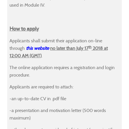
used in Module IV.
How to apply
able
able
able
able
Applicants shall submit their application on-line
ng
ng
ng
ng
th
through
this website
no later than July 17
2018 at
12:00 AM (GMT)
.
ssetto@sssup.it
ssetto@sssup.it
ssetto@sssup.it
ssetto@sssup.it
or
or
or
or
The online application requires a registration and login
ilippis@sssup.it
ilippis@sssup.it
ilippis@sssup.it
ilippis@sssup.it
procedure.
Applicants are required to attach:
-an up-to-date CV in .pdf file
-a presentation and motivation letter (500 words
maximum)