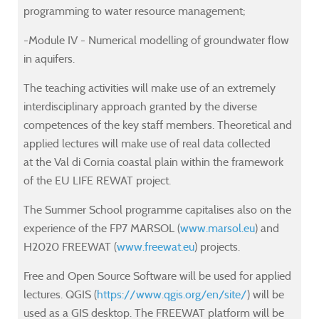
programming to water resource management;
g
g
g
g
-
-
-
-
-Module IV - Numerical modelling of groundwater flow
in aquifers.
The teaching activities will make use of an extremely
interdisciplinary approach granted by the diverse
competences of the key staff members. Theoretical and
ware.
ware.
ware.
ware.
applied lectures will make use of real data collected
n
n
n
n
at the Val di Cornia coastal plain within the framework
ce
ce
ce
ce
of the EU LIFE REWAT project.
The Summer School programme capitalises also on the
experience of the FP7 MARSOL (
www.marsol.eu
) and
ware
ware
ware
ware
H2020 FREEWAT (
www.freewat.eu
) projects.
Free and Open Source Software will be used for applied
.
.
.
.
lectures. QGIS (
https://www.qgis.org/en/site/
) will be
used as a GIS desktop. The FREEWAT platform will be