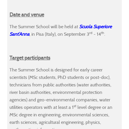
ents
ents
ents
ents
Date and venue
The Summer School
will be held at
Scuola Superiore
rd
th
Sant’Anna
, in Pisa (Italy), on September 3
- 14
.
er
er
er
er
tists
tists
tists
tists
Target participants
ents
ents
ents
ents
The Summer School is designed for early career
scientists (MSc students, PhD students or post-doc),
-
-
-
-
technicians from public authorities (water authorities,
,
,
,
,
river basin authorities, environmental protection
nicians
nicians
nicians
nicians
agencies) and geo-environmental companies, water
st
utilities operators with at least a 1
level degree or an
c
c
c
c
MSc degree in engineering, environmental sciences,
rities
rities
rities
rities
earth sciences, agricultural engineering, physics,