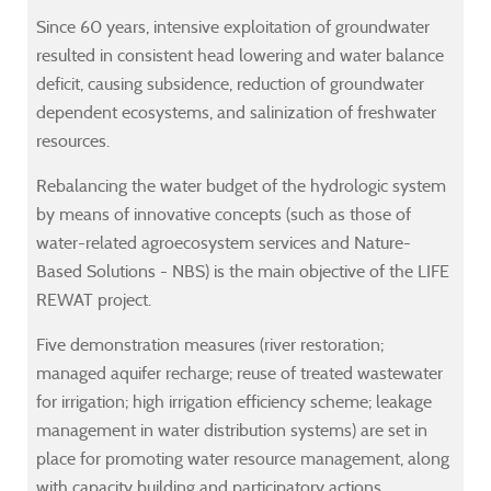
lop
lop
lop
lop
Since 60 years, intensive exploitation of groundwater
resulted in consistent head lowering and water balance
deficit, causing subsidence, reduction of groundwater
dependent ecosystems, and salinization of freshwater
resources.
ing
ing
ing
ing
Rebalancing the water budget of the hydrologic system
by means of innovative concepts (such as those of
agement
agement
agement
agement
water-related agroecosystem services and Nature-
Based Solutions - NBS) is the main objective of the LIFE
sis
sis
sis
sis
REWAT project.
Five demonstration measures (river restoration;
r-
r-
r-
r-
managed aquifer recharge; reuse of treated wastewater
ed
ed
ed
ed
for irrigation; high irrigation efficiency scheme; leakage
al
al
al
al
management in water distribution systems) are set in
place for promoting water resource management, along
with capacity building and participatory actions.