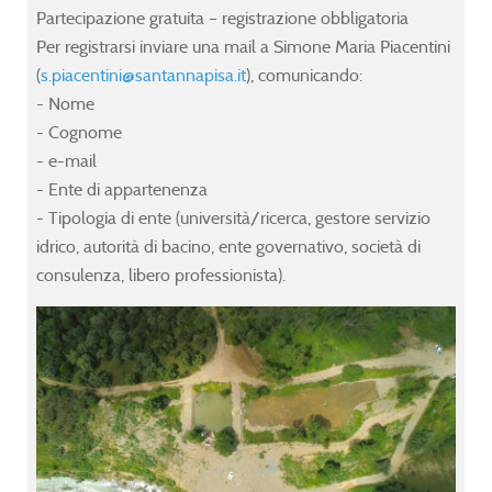
Partecipazione gratuita – registrazione obbligatoria
Per registrarsi inviare una mail a Simone Maria Piacentini
line
line
line
line
(
s.piacentini@santannapisa.it
), comunicando:
- Nome
- Cognome
ication:
ication:
ication:
ication:
- e-mail
- Ente di appartenenza
- Tipologia di ente (università/ricerca, gestore servizio
idrico, autorità di bacino, ente governativo, società di
8
8
8
8
consulenza, libero professionista).
T)
T)
T)
T)
mer
mer
mer
mer