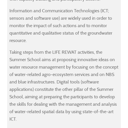
g
g
g
g
Information and Communication Technologies (ICT;
-
-
-
-
sensors and software use) are widely used in order to
monitor the impact of such actions and to monitor
quantitative and qualitative status of the groundwater
resource.
rmation
rmation
rmation
rmation
Taking steps from the LIFE REWAT activities, the
Summer School aims at proposing innovative ideas on
unication
unication
unication
unication
water resource management by focusing on the concept
nologies.
nologies.
nologies.
nologies.
of water-related agro-ecosystem services and on NBS
and blue infrastructures. Digital tools (software
applications) constitute the other pillar of the Summer
mer
mer
mer
mer
School, aiming at preparing the participants to develop
ol
ol
ol
ol
the skills for dealing with the management and analysis
of water-related spatial data by using state-of-the-art
gned
gned
gned
gned
ICT.