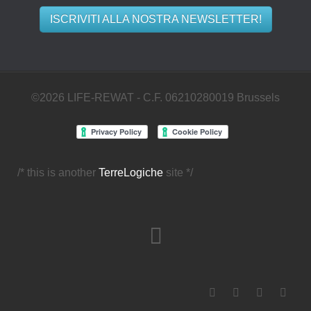
ISCRIVITI ALLA NOSTRA NEWSLETTER!
©2026 LIFE-REWAT - C.F. 06210280019 Brussels
/* this is another
TerreLogiche
site */