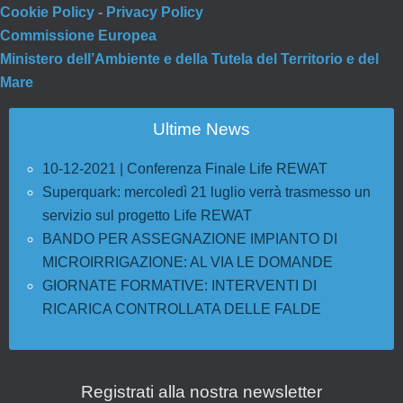
Cookie Policy
-
Privacy Policy
Commissione Europea
Ministero dell’Ambiente e della Tutela del Territorio e del
Mare
Ultime News
10-12-2021 | Conferenza Finale Life REWAT
Superquark: mercoledì 21 luglio verrà trasmesso un
servizio sul progetto Life REWAT
BANDO PER ASSEGNAZIONE IMPIANTO DI
MICROIRRIGAZIONE: AL VIA LE DOMANDE
GIORNATE FORMATIVE: INTERVENTI DI
RICARICA CONTROLLATA DELLE FALDE
Registrati alla nostra newsletter