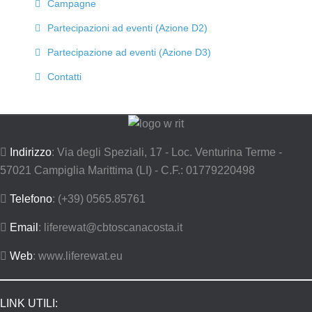
Campagne
Partecipazioni ad eventi (Azione D2)
Partecipazione ad eventi (Azione D3)
Contatti
Indirizzo
: Via degli Speziali, 17 - Loc. Venturina Terme -
57021 Campiglia Marittima (LI) - C.F.: 01779220498
Telefono
: (+39) 0565.85761
Email
: liferewat@cbtoscanacosta.it
Web
: www.liferewat.eu
LINK UTILI: