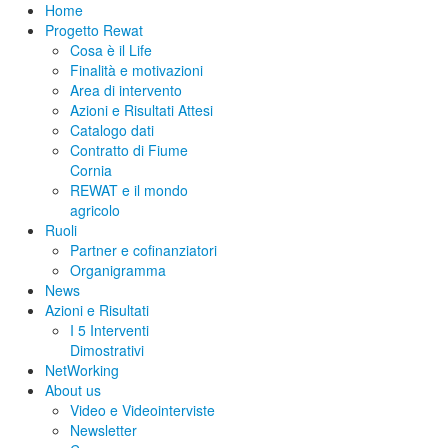
Home
Progetto Rewat
Cosa è il Life
Finalità e motivazioni
Area di intervento
Azioni e Risultati Attesi
Catalogo dati
Contratto di Fiume
Cornia
REWAT e il mondo
agricolo
Ruoli
Partner e cofinanziatori
Organigramma
News
Azioni e Risultati
I 5 Interventi
Dimostrativi
NetWorking
About us
Video e Videointerviste
Newsletter