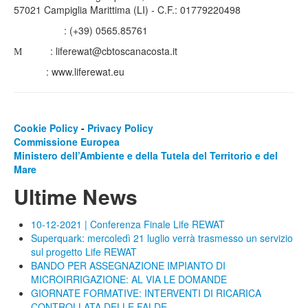
57021 Campiglia Marittima (LI) - C.F.: 01779220498
Telefono
: (+39) 0565.85761
Email
: liferewat@cbtoscanacosta.it
Web
: www.liferewat.eu
LINK UTILI:
Cookie Policy
-
Privacy Policy
Commissione Europea
Ministero dell’Ambiente e della Tutela del Territorio e del
Mare
Ultime News
10-12-2021 | Conferenza Finale Life REWAT
Superquark: mercoledì 21 luglio verrà trasmesso un servizio
sul progetto Life REWAT
BANDO PER ASSEGNAZIONE IMPIANTO DI
MICROIRRIGAZIONE: AL VIA LE DOMANDE
GIORNATE FORMATIVE: INTERVENTI DI RICARICA
CONTROLLATA DELLE FALDE